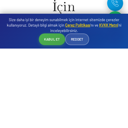
İçin
Size daha iyi bir deneyim sunabilmek için internet sitemizde çerezler
kullanıyoruz. Detaylı bilgi almak için
Çerez Politikası
'nı ve
KVKK Metni
'ni
inceleyebilirsiniz.
Rezervasyon
KABUL ET
REDDET
DREAM WATER WORLD olarak 2022 yılında hizmete giren
tesisimizde 473 oda ile misafirlerimize unutulmaz bir tatil deneyimi
sunmak için geniş bir tesis ve hizmet yelpazesi sunuyoruz. Türk
misafirperverliğinin güzellikleri ile sizlerin hizmetindeyiz.
Yavaş yavaş derinleşen özel ince kumlu plajımızda gün boyu vakit
geçirmeniz için plaj barımız ve snack restoranımız tüm gün
hizmetinizdedir. Her şey dahil konseptimiz kapsamında; ana
restoranımız, barlarımız, havuzlarımız, kaydırak kompleksimiz,
plajımız ile size mükemmel bir tatil deneyimi sunuyoruz.
Tesis plaja yaklaşık 800 metre mesafede olup, Plaja ücretsiz