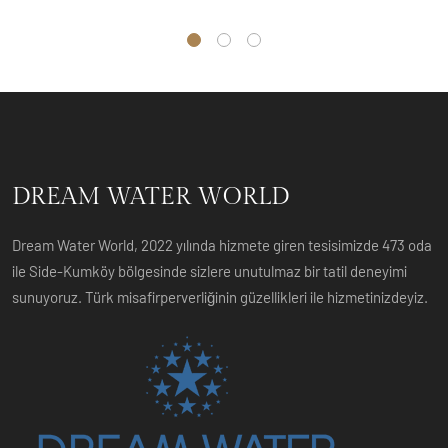
DREAM WATER WORLD
Dream Water World, 2022 yılında hizmete giren tesisimizde 473 oda
ile Side-Kumköy bölgesinde sizlere unutulmaz bir tatil deneyimi
sunuyoruz. Türk misafirperverliğinin güzellikleri ile hizmetinizdeyiz.