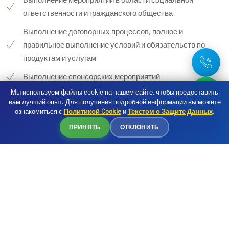
ответственности и гражданского общества
Выполнение договорных процессов, полное и
правильное выполнение условий и обязательств по
продуктам и услугам
Выполнение спонсорских мероприятий
Мы используем файлы cookie на нашем сайте, чтобы предоставить
Выполнение мероприятий по стратегическому
вам лучший опыт. Для получения подробной информации вы можете
планированию
ознакомиться с
Политикой Cookie
и
Текстом о Защите Данных
.
Бронирование
Отслеживание запросов / жалоб
ПРИНЯТЬ
ОТКЛОНИТЬ
Обеспечение безопасности движимого имущества и
ресурсов
Выполнение процессов управления цепочками поставок
Выполнение маркетинговых процессов продуктов /
услуг
Обеспечение безопасности операций контролера